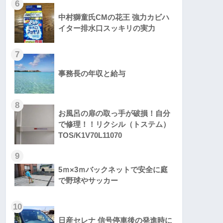
6
中村獅童氏CMの花王 強力カビハ
イター排水口スッキリの実力
7
事務長の年収と給与
8
お風呂の扉の取っ手が破損！自分
で修理！！リクシル（トステム）
TOS/K1V70L11070
9
5ｍ×3ｍバックネットで安全に庭
で野球やサッカー
10
日産セレナ 信号停車後の発進時に