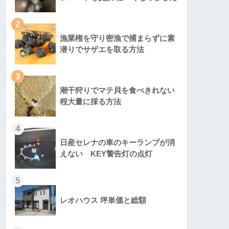
2
漁業権を守り密漁で捕まらずに素
潜りでサザエを取る方法
3
潮干狩りでマテ貝を食べきれない
程大量に採る方法
4
日産セレナの車のキーランプが消
えない KEY警告灯の点灯
5
レオハウス 坪単価と総額