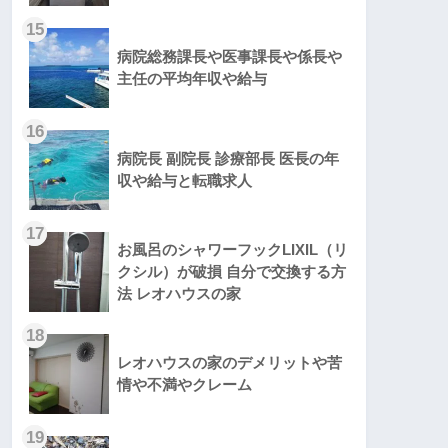
15
病院総務課長や医事課長や係長や
主任の平均年収や給与
16
病院長 副院長 診療部長 医長の年
収や給与と転職求人
17
お風呂のシャワーフックLIXIL（リ
クシル）が破損 自分で交換する方
法 レオハウスの家
18
レオハウスの家のデメリットや苦
情や不満やクレーム
19