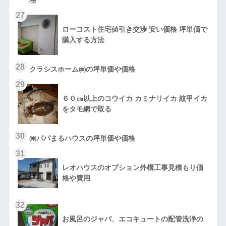
27
ローコスト住宅値引き交渉 安い価格 坪単価で
購入する方法
28
クラシスホーム㈱の坪単価や価格
29
６０㎝以上のコウイカ カミナリイカ 紋甲イカ
をタモ網で取る
30
㈱パパまるハウスの坪単価や価格
31
レオハウスのオプション外構工事見積もり価
格や費用
32
お風呂のジャバ、エコキュートの配管洗浄の