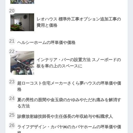
20
レオハウス 標準外工事オプション追加工事の
費用と価格
21
ヘルシーホームの坪単価や価格
22
インテリア・バーの設置方法 スノーボードの
板を車の上のスペースに
23
超ローコスト住宅メーカーさくら夢ハウスの坪単価や価
格
24
夏の男性の股間や金玉袋のかゆみやただれ痛みを解消す
る方法
25
診療放射線技師長や主任係長の年収給与や転職求人
26
ライフデザイン・カバヤ㈱のカバヤホームの坪単価や価
格