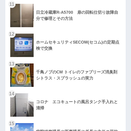
11
日立冷蔵庫R-A5700 扉の回転仕切り故障自
分で修理とその方法
12
ホームセキュリティSECOM(セコム)の定期点
検で交換
13
千鳥ノブのCM トイレのファブリーズ消臭剤
シトラス・スプラッシュの実力
14
コロナ エコキュートの風呂タンク手入れと
清掃
15