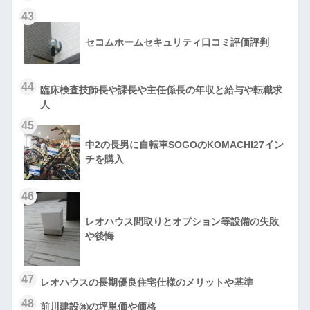
43
セコムホームセキュリティ口コミ評価評判
44
臨床検査技師長や課長や主任係長の年収と給与や転職求
人
45
中2の長男に自転車SOGOのKOMACHI27イン
チを購入
46
レオハウス間取りとオプション等設備の失敗
や後悔
47
レオハウスの長期優良住宅仕様のメリットや基準
48
前川建設㈱の坪単価や価格