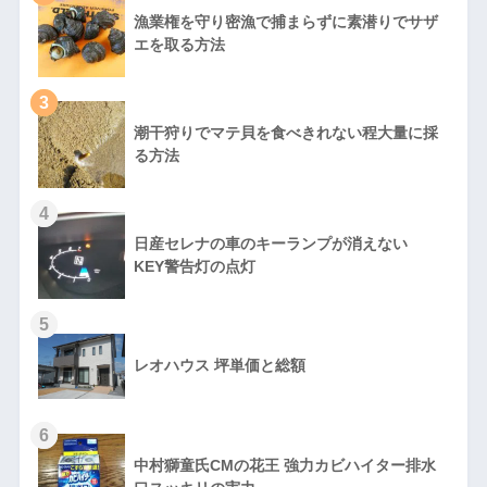
漁業権を守り密漁で捕まらずに素潜りでサザ
エを取る方法
3
潮干狩りでマテ貝を食べきれない程大量に採
る方法
4
日産セレナの車のキーランプが消えない
KEY警告灯の点灯
5
レオハウス 坪単価と総額
6
中村獅童氏CMの花王 強力カビハイター排水