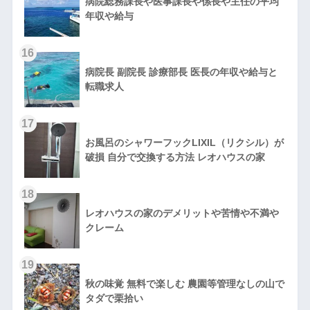
病院総務課長や医事課長や係長や主任の平均
年収や給与
16
病院長 副院長 診療部長 医長の年収や給与と
転職求人
17
お風呂のシャワーフックLIXIL（リクシル）が
破損 自分で交換する方法 レオハウスの家
18
レオハウスの家のデメリットや苦情や不満や
クレーム
19
秋の味覚 無料で楽しむ 農園等管理なしの山で
タダで栗拾い