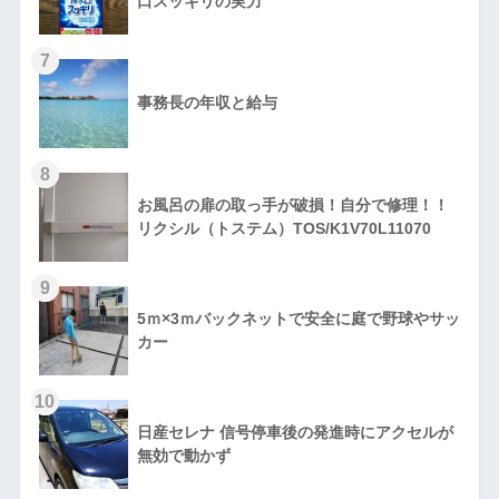
口スッキリの実力
7
事務長の年収と給与
8
お風呂の扉の取っ手が破損！自分で修理！！
リクシル（トステム）TOS/K1V70L11070
9
5ｍ×3ｍバックネットで安全に庭で野球やサッ
カー
10
日産セレナ 信号停車後の発進時にアクセルが
無効で動かず