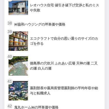
レオハウス住宅 値引き値下げ交渉と私のミス
や失敗
38
㈱協和ハウジングの坪単価や価格
39
エコクラフトで自分の思い通りのサイズのカ
ゴを作る
40
徳島県の穴吹川 ふれあい広場 天神の瀬 二又
の瀬 白人の瀬
41
薬剤部長や薬局長管理薬剤師の平均年収や給
与と転職求人
42
鬼丸ホーム㈱の坪単価や価格