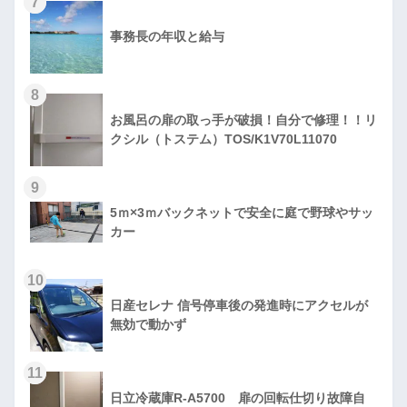
7
事務長の年収と給与
8
お風呂の扉の取っ手が破損！自分で修理！！リ
クシル（トステム）TOS/K1V70L11070
9
5ｍ×3ｍバックネットで安全に庭で野球やサッ
カー
10
日産セレナ 信号停車後の発進時にアクセルが
無効で動かず
11
日立冷蔵庫R-A5700 扉の回転仕切り故障自