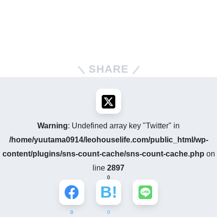
SHARE
Warning
: Undefined array key "Twitter" in
/home/yuutama0914/leohouselife.com/public_html/wp-
content/plugins/sns-count-cache/sns-count-cache.php
on
line
2897
0
0
0