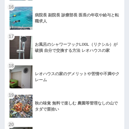
16
病院長 副院長 診療部長 医長の年収や給与と転
職求人
17
お風呂のシャワーフックLIXIL（リクシル）が
破損 自分で交換する方法 レオハウスの家
18
レオハウスの家のデメリットや苦情や不満やク
レーム
19
秋の味覚 無料で楽しむ 農園等管理なしの山で
タダで栗拾い
20