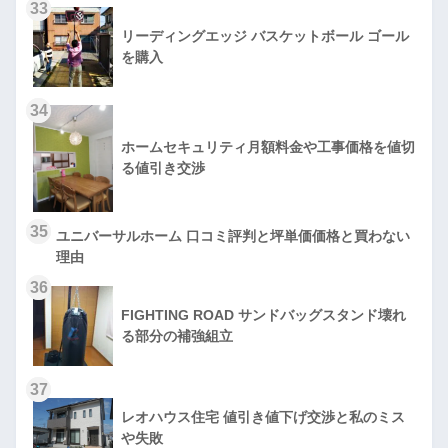
33
リーディングエッジ バスケットボール ゴール
を購入
34
ホームセキュリティ月額料金や工事価格を値切
る値引き交渉
35
ユニバーサルホーム 口コミ評判と坪単価価格と買わない
理由
36
FIGHTING ROAD サンドバッグスタンド壊れ
る部分の補強組立
37
レオハウス住宅 値引き値下げ交渉と私のミス
や失敗