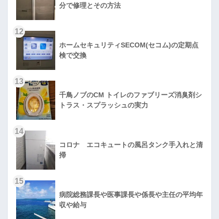
分で修理とその方法
12
ホームセキュリティSECOM(セコム)の定期点
検で交換
13
千鳥ノブのCM トイレのファブリーズ消臭剤シ
トラス・スプラッシュの実力
14
コロナ エコキュートの風呂タンク手入れと清
掃
15
病院総務課長や医事課長や係長や主任の平均年
収や給与