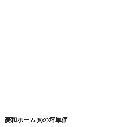
菱和ホーム㈱の坪単価