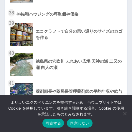
38
㈱協和ハウジングの坪単価や価格
39
エコクラフトで自分の思い通りのサイズのカゴ
を作る
40
徳島県の穴吹川 ふれあい広場 天神の瀬 二又の
瀬 白人の瀬
41
薬剤部長や薬局長管理薬剤師の平均年収や給与
と転職求人
よりよいエクスペリエンスを提供するため、当ウェブサイトでは
Cookie を使用しています。引き続き閲覧する場合、Cookie の使用
42
を承諾したものとみなされます。
鬼丸ホーム㈱の坪単価や価格
同意する
同意しない
43