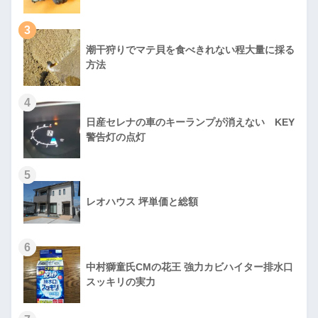
3
潮干狩りでマテ貝を食べきれない程大量に採る
方法
4
日産セレナの車のキーランプが消えない KEY
警告灯の点灯
5
レオハウス 坪単価と総額
6
中村獅童氏CMの花王 強力カビハイター排水口
スッキリの実力