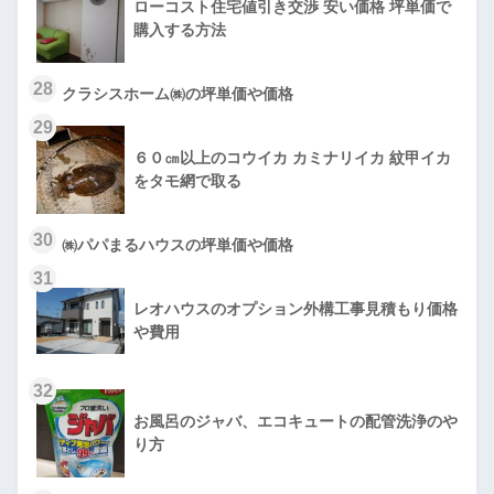
ローコスト住宅値引き交渉 安い価格 坪単価で
購入する方法
28
クラシスホーム㈱の坪単価や価格
29
６０㎝以上のコウイカ カミナリイカ 紋甲イカ
をタモ網で取る
30
㈱パパまるハウスの坪単価や価格
31
レオハウスのオプション外構工事見積もり価格
や費用
32
お風呂のジャバ、エコキュートの配管洗浄のや
り方