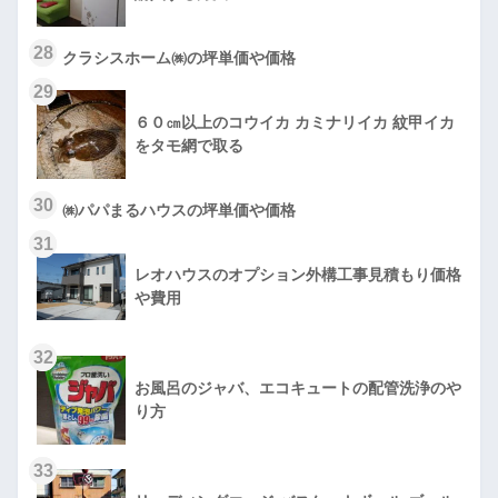
28
クラシスホーム㈱の坪単価や価格
29
６０㎝以上のコウイカ カミナリイカ 紋甲イカ
をタモ網で取る
30
㈱パパまるハウスの坪単価や価格
31
レオハウスのオプション外構工事見積もり価格
や費用
32
お風呂のジャバ、エコキュートの配管洗浄のや
り方
33