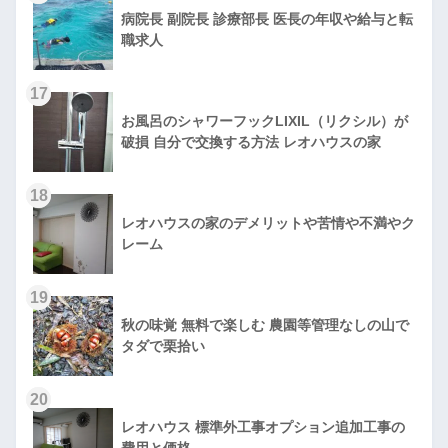
病院長 副院長 診療部長 医長の年収や給与と転
職求人
17
お風呂のシャワーフックLIXIL（リクシル）が
破損 自分で交換する方法 レオハウスの家
18
レオハウスの家のデメリットや苦情や不満やク
レーム
19
秋の味覚 無料で楽しむ 農園等管理なしの山で
タダで栗拾い
20
レオハウス 標準外工事オプション追加工事の