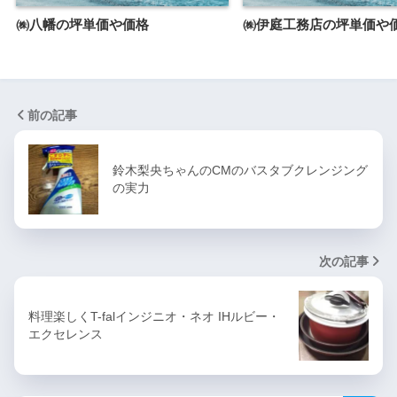
㈱八幡の坪単価や価格
㈱伊庭工務店の坪単価や
前の記事
鈴木梨央ちゃんのCMのバスタブクレンジング
の実力
次の記事
料理楽しくT-falインジニオ・ネオ IHルビー・
エクセレンス