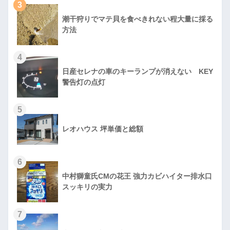
3
潮干狩りでマテ貝を食べきれない程大量に採る
方法
4
日産セレナの車のキーランプが消えない KEY
警告灯の点灯
5
レオハウス 坪単価と総額
6
中村獅童氏CMの花王 強力カビハイター排水口
スッキリの実力
7