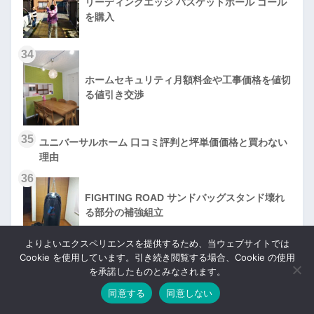
リーディングエッジ バスケットボール ゴール
を購入
34
ホームセキュリティ月額料金や工事価格を値切
る値引き交渉
35
ユニバーサルホーム 口コミ評判と坪単価価格と買わない
理由
36
FIGHTING ROAD サンドバッグスタンド壊れ
る部分の補強組立
よりよいエクスペリエンスを提供するため、当ウェブサイトでは
37
Cookie を使用しています。引き続き閲覧する場合、Cookie の使用
レオハウス住宅 値引き値下げ交渉と私のミス
を承諾したものとみなされます。
や失敗
同意する
同意しない