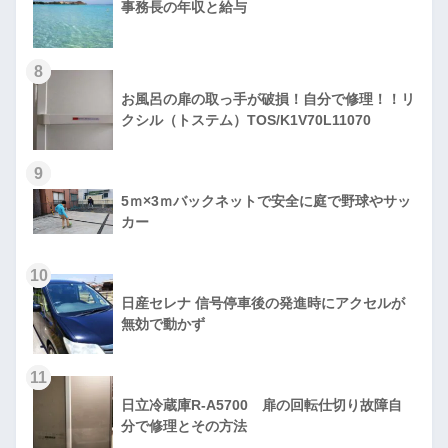
事務長の年収と給与
8
お風呂の扉の取っ手が破損！自分で修理！！リ
クシル（トステム）TOS/K1V70L11070
9
5ｍ×3ｍバックネットで安全に庭で野球やサッ
カー
10
日産セレナ 信号停車後の発進時にアクセルが
無効で動かず
11
日立冷蔵庫R-A5700 扉の回転仕切り故障自
分で修理とその方法