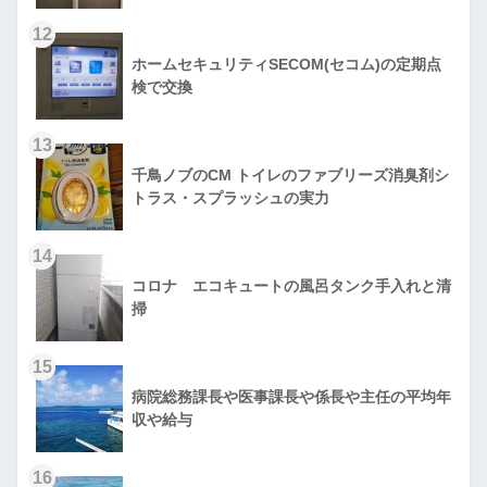
12
ホームセキュリティSECOM(セコム)の定期点
検で交換
13
千鳥ノブのCM トイレのファブリーズ消臭剤シ
トラス・スプラッシュの実力
14
コロナ エコキュートの風呂タンク手入れと清
掃
15
病院総務課長や医事課長や係長や主任の平均年
収や給与
16