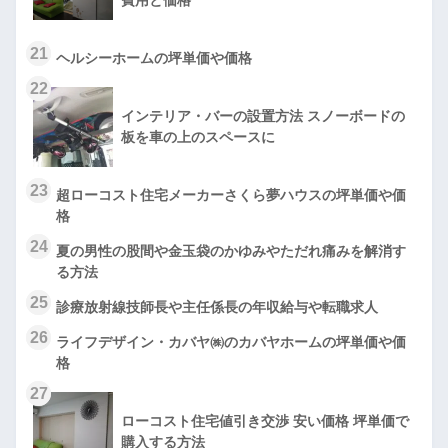
費用と価格
21
ヘルシーホームの坪単価や価格
22
インテリア・バーの設置方法 スノーボードの
板を車の上のスペースに
23
超ローコスト住宅メーカーさくら夢ハウスの坪単価や価
格
24
夏の男性の股間や金玉袋のかゆみやただれ痛みを解消す
る方法
25
診療放射線技師長や主任係長の年収給与や転職求人
26
ライフデザイン・カバヤ㈱のカバヤホームの坪単価や価
格
27
ローコスト住宅値引き交渉 安い価格 坪単価で
購入する方法