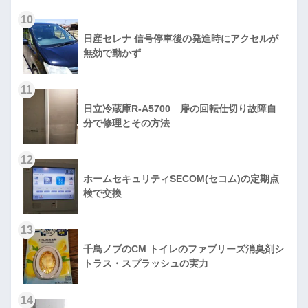
10
日産セレナ 信号停車後の発進時にアクセルが
無効で動かず
11
日立冷蔵庫R-A5700 扉の回転仕切り故障自
分で修理とその方法
12
ホームセキュリティSECOM(セコム)の定期点
検で交換
13
千鳥ノブのCM トイレのファブリーズ消臭剤シ
トラス・スプラッシュの実力
14