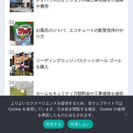
レオハウスのオプション外構工事見積もり価格
や費用
32
お風呂のジャバ、エコキュートの配管洗浄のや
り方
33
リーディングエッジ バスケットボール ゴール
を購入
34
ホームセキュリティ月額料金や工事価格を値切
る値引き交渉
よりよいエクスペリエンスを提供するため、当ウェブサイトでは
Cookie を使用しています。引き続き閲覧する場合、Cookie の使用
を承諾したものとみなされます。
35
ユニバーサルホーム 口コミ評判と坪単価価格と買わない
同意する
同意しない
理由