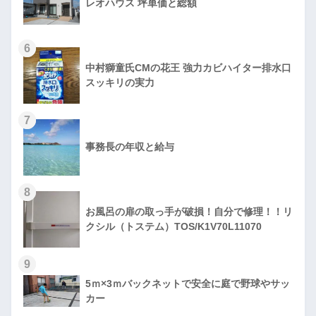
レオハウス 坪単価と総額
6
中村獅童氏CMの花王 強力カビハイター排水口
スッキリの実力
7
事務長の年収と給与
8
お風呂の扉の取っ手が破損！自分で修理！！リ
クシル（トステム）TOS/K1V70L11070
9
5ｍ×3ｍバックネットで安全に庭で野球やサッ
カー