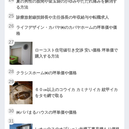
夏の男性の股間や金玉袋のかゆみやただれ痛みを解消す
る方法
25
診療放射線技師長や主任係長の年収給与や転職求人
26
ライフデザイン・カバヤ㈱のカバヤホームの坪単価や価
格
27
ローコスト住宅値引き交渉 安い価格 坪単価で
購入する方法
28
クラシスホーム㈱の坪単価や価格
29
６０㎝以上のコウイカ カミナリイカ 紋甲イカ
をタモ網で取る
30
㈱パパまるハウスの坪単価や価格
31