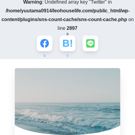
Warning
: Undefined array key "Twitter" in
/home/yuutama0914/leohouselife.com/public_html/wp-
content/plugins/sns-count-cache/sns-count-cache.php
on
line
2897
0
0
0