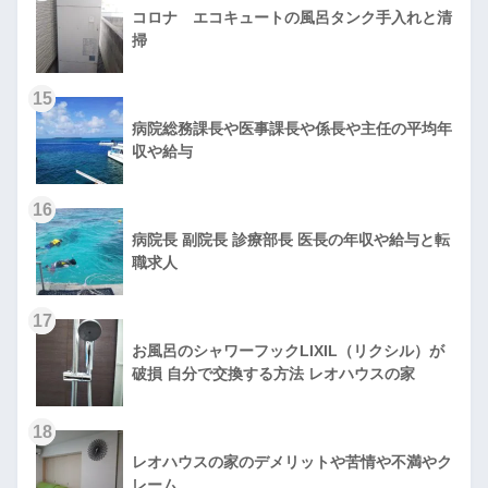
コロナ エコキュートの風呂タンク手入れと清
掃
15
病院総務課長や医事課長や係長や主任の平均年
収や給与
16
病院長 副院長 診療部長 医長の年収や給与と転
職求人
17
お風呂のシャワーフックLIXIL（リクシル）が
破損 自分で交換する方法 レオハウスの家
18
レオハウスの家のデメリットや苦情や不満やク
レーム