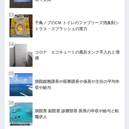
13
千鳥ノブのCM トイレのファブリーズ消臭剤シ
トラス・スプラッシュの実力
14
コロナ エコキュートの風呂タンク手入れと清
掃
15
病院総務課長や医事課長や係長や主任の平均年
収や給与
16
病院長 副院長 診療部長 医長の年収や給与と転
職求人