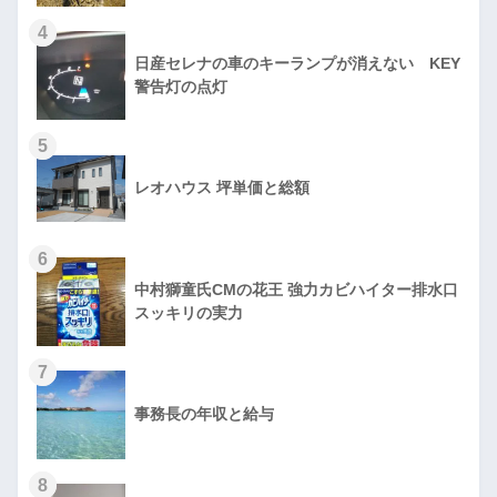
4
日産セレナの車のキーランプが消えない KEY
警告灯の点灯
5
レオハウス 坪単価と総額
6
中村獅童氏CMの花王 強力カビハイター排水口
スッキリの実力
7
事務長の年収と給与
8