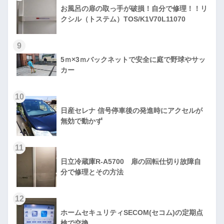
お風呂の扉の取っ手が破損！自分で修理！！リ
クシル（トステム）TOS/K1V70L11070
9
5ｍ×3ｍバックネットで安全に庭で野球やサッ
カー
10
日産セレナ 信号停車後の発進時にアクセルが
無効で動かず
11
日立冷蔵庫R-A5700 扉の回転仕切り故障自
分で修理とその方法
12
ホームセキュリティSECOM(セコム)の定期点
検で交換