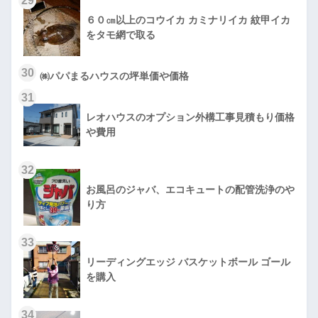
29
６０㎝以上のコウイカ カミナリイカ 紋甲イカ
をタモ網で取る
30
㈱パパまるハウスの坪単価や価格
31
レオハウスのオプション外構工事見積もり価格
や費用
32
お風呂のジャバ、エコキュートの配管洗浄のや
り方
33
リーディングエッジ バスケットボール ゴール
を購入
34