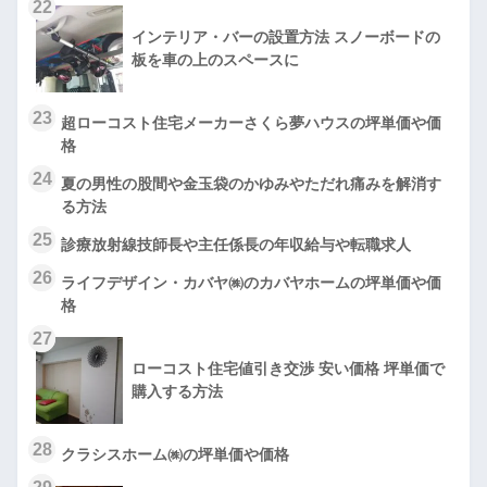
22
インテリア・バーの設置方法 スノーボードの
板を車の上のスペースに
23
超ローコスト住宅メーカーさくら夢ハウスの坪単価や価
格
24
夏の男性の股間や金玉袋のかゆみやただれ痛みを解消す
る方法
25
診療放射線技師長や主任係長の年収給与や転職求人
26
ライフデザイン・カバヤ㈱のカバヤホームの坪単価や価
格
27
ローコスト住宅値引き交渉 安い価格 坪単価で
購入する方法
28
クラシスホーム㈱の坪単価や価格