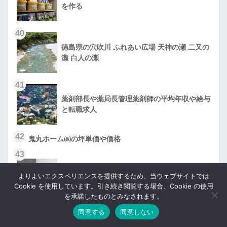
を作る
40
徳島県の穴吹川 ふれあい広場 天神の瀬 二又の
瀬 白人の瀬
41
薬剤部長や薬局長管理薬剤師の平均年収や給与
と転職求人
42
鬼丸ホーム㈱の坪単価や価格
43
セコムホームセキュリティ口コミ評価評判
よりよいエクスペリエンスを提供するため、当ウェブサイトでは
Cookie を使用しています。引き続き閲覧する場合、Cookie の使用
を承諾したものとみなされます。
44
臨床検査技師長や課長や主任係長の年収と給与や転職求
同意する
同意しない
人