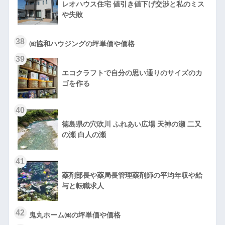
レオハウス住宅 値引き値下げ交渉と私のミス
や失敗
38
㈱協和ハウジングの坪単価や価格
39
エコクラフトで自分の思い通りのサイズのカ
ゴを作る
40
徳島県の穴吹川 ふれあい広場 天神の瀬 二又
の瀬 白人の瀬
41
薬剤部長や薬局長管理薬剤師の平均年収や給
与と転職求人
42
鬼丸ホーム㈱の坪単価や価格