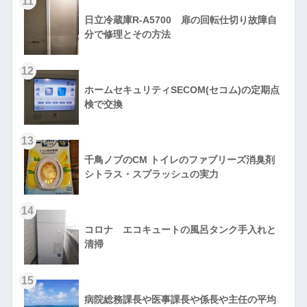
11
日立冷蔵庫R-A5700 扉の回転仕切り故障自
分で修理とその方法
12
ホームセキュリティSECOM(セコム)の定期点
検で交換
13
千鳥ノブのCM トイレのファブリーズ消臭剤
シトラス・スプラッシュの実力
14
コロナ エコキュートの風呂タンク手入れと
清掃
15
病院総務課長や医事課長や係長や主任の平均