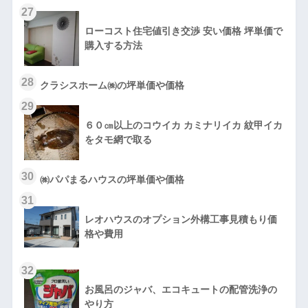
27
ローコスト住宅値引き交渉 安い価格 坪単価で
購入する方法
28
クラシスホーム㈱の坪単価や価格
29
６０㎝以上のコウイカ カミナリイカ 紋甲イカ
をタモ網で取る
30
㈱パパまるハウスの坪単価や価格
31
レオハウスのオプション外構工事見積もり価
格や費用
32
お風呂のジャバ、エコキュートの配管洗浄の
やり方