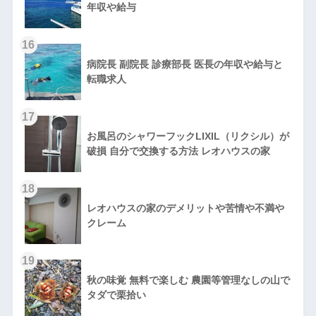
年収や給与
16
病院長 副院長 診療部長 医長の年収や給与と
転職求人
17
お風呂のシャワーフックLIXIL（リクシル）が
破損 自分で交換する方法 レオハウスの家
18
レオハウスの家のデメリットや苦情や不満や
クレーム
19
秋の味覚 無料で楽しむ 農園等管理なしの山で
タダで栗拾い