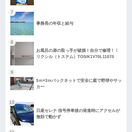
7
事務長の年収と給与
8
お風呂の扉の取っ手が破損！自分で修理！！
リクシル（トステム）TOS/K1V70L11070
9
5ｍ×3ｍバックネットで安全に庭で野球やサッ
カー
10
日産セレナ 信号停車後の発進時にアクセルが
無効で動かず