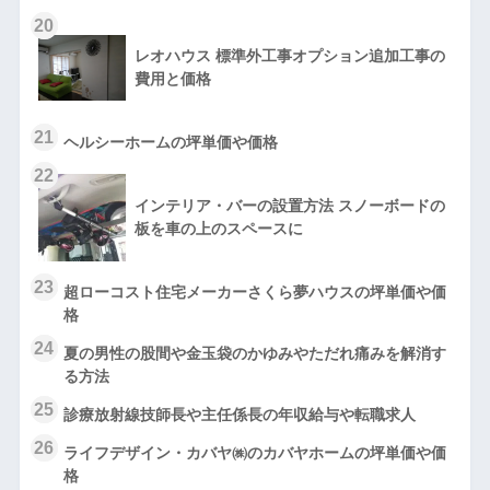
20
レオハウス 標準外工事オプション追加工事の
費用と価格
21
ヘルシーホームの坪単価や価格
22
インテリア・バーの設置方法 スノーボードの
板を車の上のスペースに
23
超ローコスト住宅メーカーさくら夢ハウスの坪単価や価
格
24
夏の男性の股間や金玉袋のかゆみやただれ痛みを解消す
る方法
25
診療放射線技師長や主任係長の年収給与や転職求人
26
ライフデザイン・カバヤ㈱のカバヤホームの坪単価や価
格