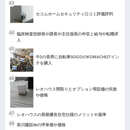
43
セコムホームセキュリティ口コミ評価評判
44
臨床検査技師長や課長や主任係長の年収と給与や転職求
人
45
中2の長男に自転車SOGOのKOMACHI27イン
チを購入
46
レオハウス間取りとオプション等設備の失敗
や後悔
47
レオハウスの長期優良住宅仕様のメリットや基準
48
前川建設㈱の坪単価や価格