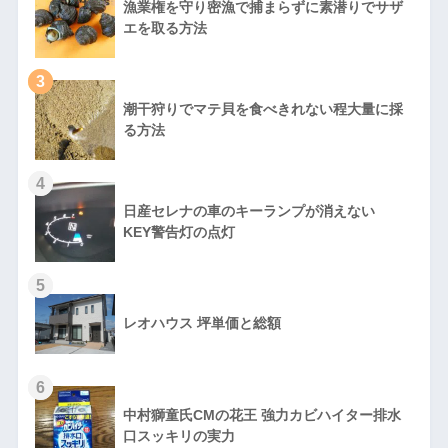
漁業権を守り密漁で捕まらずに素潜りでサザ
エを取る方法
3
潮干狩りでマテ貝を食べきれない程大量に採
る方法
4
日産セレナの車のキーランプが消えない
KEY警告灯の点灯
5
レオハウス 坪単価と総額
6
中村獅童氏CMの花王 強力カビハイター排水
口スッキリの実力