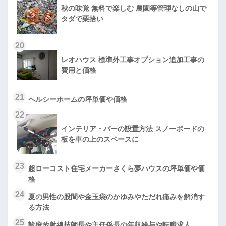
秋の味覚 無料で楽しむ 農園等管理なしの山で
タダで栗拾い
20
レオハウス 標準外工事オプション追加工事の
費用と価格
21
ヘルシーホームの坪単価や価格
22
インテリア・バーの設置方法 スノーボードの
板を車の上のスペースに
23
超ローコスト住宅メーカーさくら夢ハウスの坪単価や価
格
24
夏の男性の股間や金玉袋のかゆみやただれ痛みを解消す
る方法
25
診療放射線技師長や主任係長の年収給与や転職求人