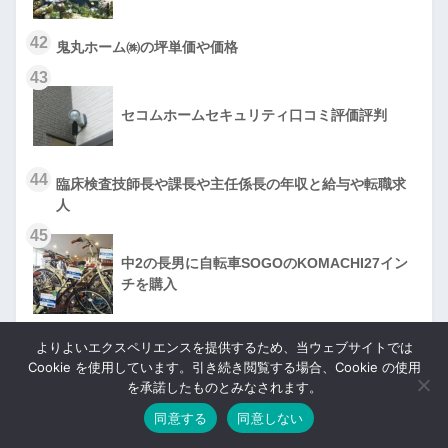
42
鬼丸ホーム㈱の坪単価や価格
43
セコムホームセキュリティ口コミ評価評判
44
臨床検査技師長や課長や主任係長の年収と給与や転職求
人
45
中2の長男に自転車SOGOのKOMACHI27イン
チを購入
46
よりよいエクスペリエンスを提供するため、当ウェブサイトでは
Cookie を使用しています。引き続き閲覧する場合、Cookie の使用
レオハウス間取りとオプション等設備の失敗や
を承諾したものとみなされます。
後悔
同意する
同意しない