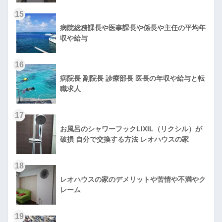
15
病院総務課長や医事課長や係長や主任の平均年
収や給与
16
病院長 副院長 診療部長 医長の年収や給与と転
職求人
17
お風呂のシャワーフックLIXIL（リクシル）が
破損 自分で交換する方法 レオハウスの家
18
レオハウスの家のデメリットや苦情や不満やク
レーム
19