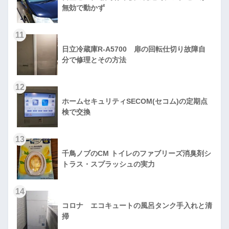
無効で動かず
11
日立冷蔵庫R-A5700 扉の回転仕切り故障自
分で修理とその方法
12
ホームセキュリティSECOM(セコム)の定期点
検で交換
13
千鳥ノブのCM トイレのファブリーズ消臭剤シ
トラス・スプラッシュの実力
14
コロナ エコキュートの風呂タンク手入れと清
掃