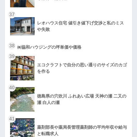
37
レオハウス住宅 値引き値下げ交渉と私のミス
や失敗
38
㈱協和ハウジングの坪単価や価格
39
エコクラフトで自分の思い通りのサイズのカゴ
を作る
40
徳島県の穴吹川 ふれあい広場 天神の瀬 二又の
瀬 白人の瀬
41
薬剤部長や薬局長管理薬剤師の平均年収や給与
と転職求人