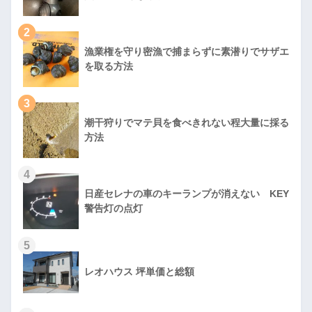
2
漁業権を守り密漁で捕まらずに素潜りでサザエ
を取る方法
3
潮干狩りでマテ貝を食べきれない程大量に採る
方法
4
日産セレナの車のキーランプが消えない KEY
警告灯の点灯
5
レオハウス 坪単価と総額