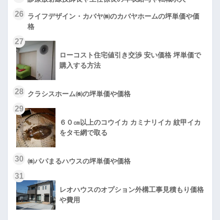
26
ライフデザイン・カバヤ㈱のカバヤホームの坪単価や価
格
27
ローコスト住宅値引き交渉 安い価格 坪単価で
購入する方法
28
クラシスホーム㈱の坪単価や価格
29
６０㎝以上のコウイカ カミナリイカ 紋甲イカ
をタモ網で取る
30
㈱パパまるハウスの坪単価や価格
31
レオハウスのオプション外構工事見積もり価格
や費用