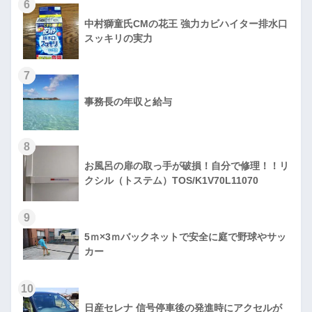
6
中村獅童氏CMの花王 強力カビハイター排水口
スッキリの実力
7
事務長の年収と給与
8
お風呂の扉の取っ手が破損！自分で修理！！リ
クシル（トステム）TOS/K1V70L11070
9
5ｍ×3ｍバックネットで安全に庭で野球やサッ
カー
10
日産セレナ 信号停車後の発進時にアクセルが