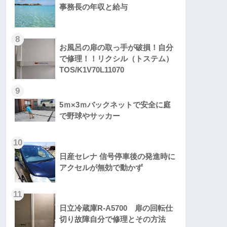
事務長の年収と給与
8
お風呂の扉の取っ手が破損！自分
で修理！！リクシル（トステム）
TOS/K1V70L11070
9
5ｍ×3ｍバックネットで安全に庭
で野球やサッカー
10
日産セレナ 信号停車後の発進時に
アクセルが無効で動かず
11
日立冷蔵庫R-A5700 扉の回転仕
切り故障自分で修理とその方法