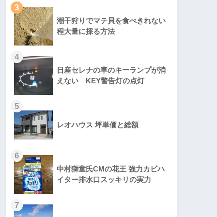
3
潮干狩りでマテ貝を食べきれない
程大量に採る方法
4
日産セレナの車のキーランプが消
えない KEY警告灯の点灯
5
レオハウス 坪単価と総額
6
中村獅童氏CMの花王 強力カビハ
イター排水口スッキリの実力
7