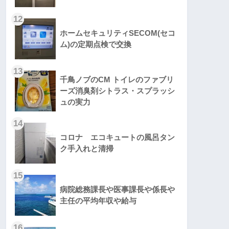
12
ホームセキュリティSECOM(セコ
ム)の定期点検で交換
13
千鳥ノブのCM トイレのファブリ
ーズ消臭剤シトラス・スプラッシ
ュの実力
14
コロナ エコキュートの風呂タン
ク手入れと清掃
15
病院総務課長や医事課長や係長や
主任の平均年収や給与
16