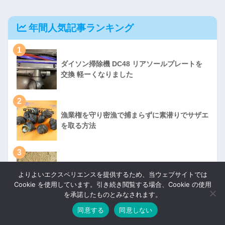
年間人気記事ランキング
1
ダイソン掃除機 DC48 リアソールプレートを
交換 軽ーくなりました
2
漁業権を守り密漁で捕まらずに素潜りでサザエ
を取る方法
3
潮干狩りでマテ貝を食べきれない程大量に採る
よりよいエクスペリエンスを提供するため、当ウェブサイトでは
方法
Cookie を使用しています。引き続き閲覧する場合、Cookie の使用
を承諾したものとみなされます。
4
同意する
同意しない
日産セレナの車のキーランプが消えない KEY