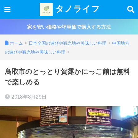
タノライフ
家を安い価格や坪単価で購入する方法
ホーム
日本全国の遊びや観光地や美味しい料理
中国地方
の遊びや観光地や美味しい料理
鳥取市のとっとり賀露かにっこ館は無料
で楽しめる
2018年8月29日