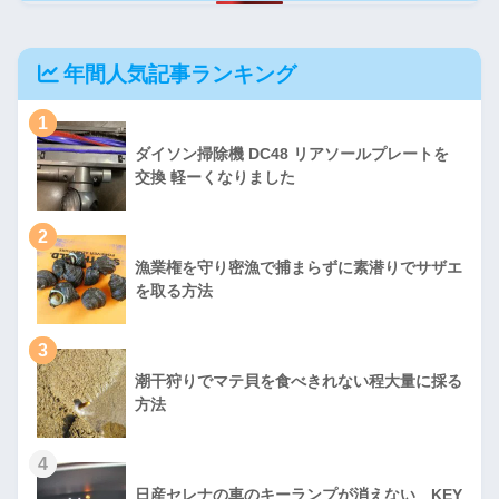
年間人気記事ランキング
1
ダイソン掃除機 DC48 リアソールプレートを
交換 軽ーくなりました
2
漁業権を守り密漁で捕まらずに素潜りでサザエ
を取る方法
3
潮干狩りでマテ貝を食べきれない程大量に採る
方法
4
日産セレナの車のキーランプが消えない KEY