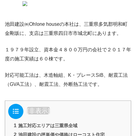
池田建設㈱Oh!one houseの本社は、三重県多気郡明和町
金剛坂に、支店は三重県四日市市城北町にあります。
１９７９年設立、資本金４８００万円の会社で２０１７年
度の施工実績は６０棟です。
対応可能工法は、木造軸組、K・ブレースSiB、耐震工法
（GVA工法）、耐震工法、外断熱工法です。
目次
[
非表示
]
1
施工対応エリアは三重県全域
2
池田建設の坪単価や価格はローコスト住宅