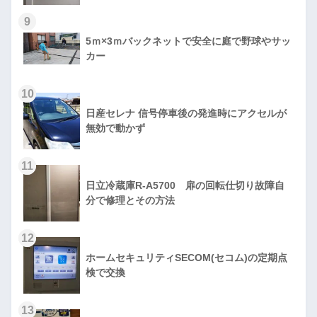
9
5ｍ×3ｍバックネットで安全に庭で野球やサッ
カー
10
日産セレナ 信号停車後の発進時にアクセルが
無効で動かず
11
日立冷蔵庫R-A5700 扉の回転仕切り故障自
分で修理とその方法
12
ホームセキュリティSECOM(セコム)の定期点
検で交換
13