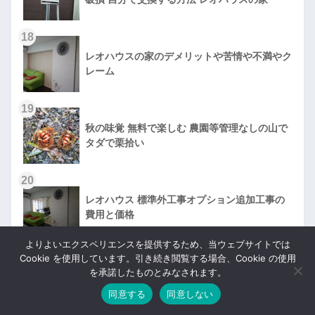
18
レオハウスの家のデメリットや苦情や不満やク
レーム
19
秋の味覚 無料で楽しむ 農園等管理なしの山で
タダで栗拾い
20
レオハウス 標準外工事オプション追加工事の
費用と価格
よりよいエクスペリエンスを提供するため、当ウェブサイトでは
21
ヘルシーホームの坪単価や価格
Cookie を使用しています。引き続き閲覧する場合、Cookie の使用
を承諾したものとみなされます。
22
同意する
同意しない
インテリア・バーの設置方法 スノーボードの
板を車の上のスペースに