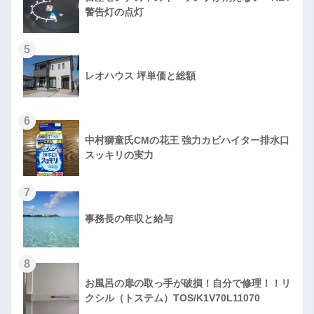
警告灯の点灯
5
レオハウス 坪単価と総額
6
中村獅童氏CMの花王 強力カビハイター排水口
スッキリの実力
7
事務長の年収と給与
8
お風呂の扉の取っ手が破損！自分で修理！！リ
クシル（トステム）TOS/K1V70L11070