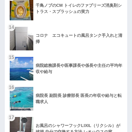
千鳥ノブのCM トイレのファブリーズ消臭剤シ
トラス・スプラッシュの実力
14
コロナ エコキュートの風呂タンク手入れと清
掃
15
病院総務課長や医事課長や係長や主任の平均年
収や給与
16
病院長 副院長 診療部長 医長の年収や給与と転
職求人
17
お風呂のシャワーフックLIXIL（リクシル）が
破損 自分で交換する方法 レオハウスの家