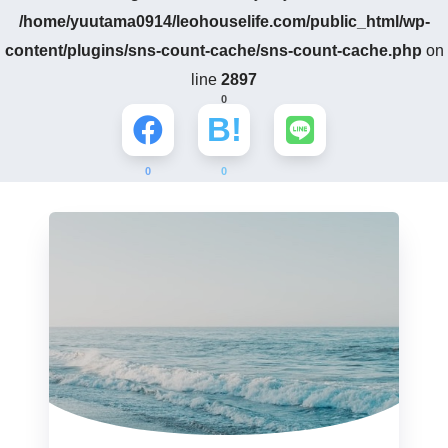
/home/yuutama0914/leohouselife.com/public_html/wp-
content/plugins/sns-count-cache/sns-count-cache.php
on
line
2897
0
0
0