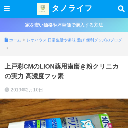
タノライフ
家を安い価格や坪単価で購入する方法
ホーム
レオハウス 日常生活や趣味 遊び 便利グッズのブログ
上戸彩CMのLION薬用歯磨き粉クリニカ
の実力 高濃度フッ素
2019年2月10日