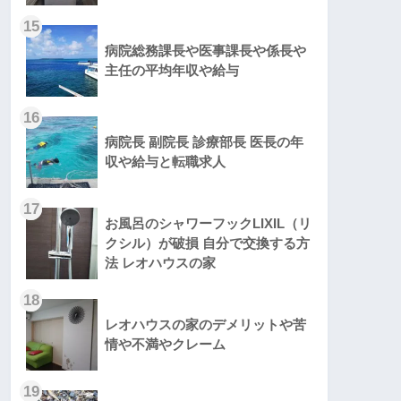
15
病院総務課長や医事課長や係長や
主任の平均年収や給与
16
病院長 副院長 診療部長 医長の年
収や給与と転職求人
17
お風呂のシャワーフックLIXIL（リ
クシル）が破損 自分で交換する方
法 レオハウスの家
18
レオハウスの家のデメリットや苦
情や不満やクレーム
19