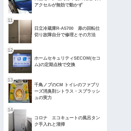
アクセルが無効で動かず
11
日立冷蔵庫R-A5700 扉の回転仕
切り故障自分で修理とその方法
12
ホームセキュリティSECOM(セコ
ム)の定期点検で交換
13
千鳥ノブのCM トイレのファブリ
ーズ消臭剤シトラス・スプラッシ
ュの実力
14
コロナ エコキュートの風呂タン
ク手入れと清掃