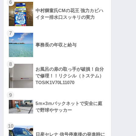
6
中村獅童氏CMの花王 強力カビハ
イター排水口スッキリの実力
7
事務長の年収と給与
8
お風呂の扉の取っ手が破損！自分
で修理！！リクシル（トステム）
TOS/K1V70L11070
9
5ｍ×3ｍバックネットで安全に庭
で野球やサッカー
10
日産セレナ 信号停車後の発進時に