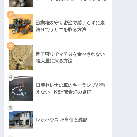
2
漁業権を守り密漁で捕まらずに素
潜りでサザエを取る方法
3
潮干狩りでマテ貝を食べきれない
程大量に採る方法
4
日産セレナの車のキーランプが消
えない KEY警告灯の点灯
5
レオハウス 坪単価と総額