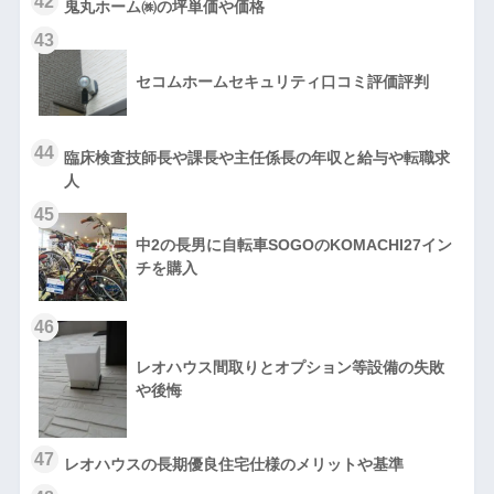
42
鬼丸ホーム㈱の坪単価や価格
43
セコムホームセキュリティ口コミ評価評判
44
臨床検査技師長や課長や主任係長の年収と給与や転職求
人
45
中2の長男に自転車SOGOのKOMACHI27イン
チを購入
46
レオハウス間取りとオプション等設備の失敗
や後悔
47
レオハウスの長期優良住宅仕様のメリットや基準