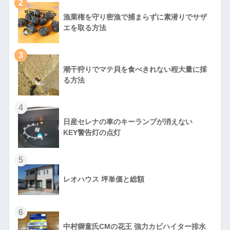
2
漁業権を守り密漁で捕まらずに素潜りでサザ
エを取る方法
3
潮干狩りでマテ貝を食べきれない程大量に採
る方法
4
日産セレナの車のキーランプが消えない
KEY警告灯の点灯
5
レオハウス 坪単価と総額
6
中村獅童氏CMの花王 強力カビハイター排水