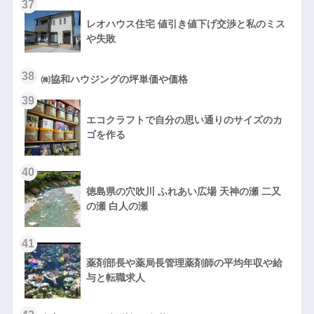
37
レオハウス住宅 値引き値下げ交渉と私のミス
や失敗
38
㈱協和ハウジングの坪単価や価格
39
エコクラフトで自分の思い通りのサイズのカ
ゴを作る
40
徳島県の穴吹川 ふれあい広場 天神の瀬 二又
の瀬 白人の瀬
41
薬剤部長や薬局長管理薬剤師の平均年収や給
与と転職求人