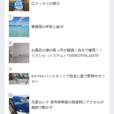
口スッキリの実力
7
事務長の年収と給与
8
お風呂の扉の取っ手が破損！自分で修理！！
リクシル（トステム）TOS/K1V70L11070
9
5ｍ×3ｍバックネットで安全に庭で野球やサッ
カー
10
日産セレナ 信号停車後の発進時にアクセルが
無効で動かず