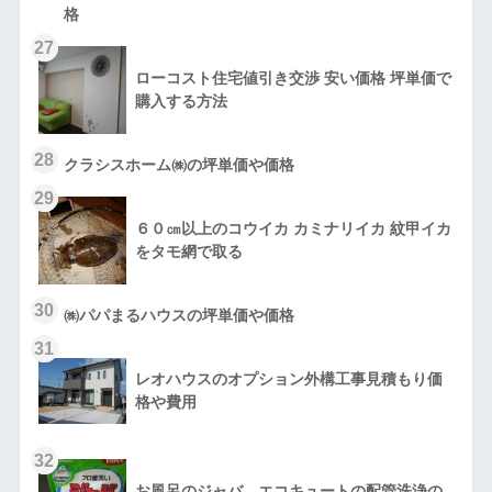
格
27
ローコスト住宅値引き交渉 安い価格 坪単価で
購入する方法
28
クラシスホーム㈱の坪単価や価格
29
６０㎝以上のコウイカ カミナリイカ 紋甲イカ
をタモ網で取る
30
㈱パパまるハウスの坪単価や価格
31
レオハウスのオプション外構工事見積もり価
格や費用
32
お風呂のジャバ、エコキュートの配管洗浄の