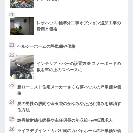
20
レオハウス 標準外工事オプション追加工事の
費用と価格
21
ヘルシーホームの坪単価や価格
22
インテリア・バーの設置方法 スノーボードの
板を車の上のスペースに
23
超ローコスト住宅メーカーさくら夢ハウスの坪単価や価
格
24
夏の男性の股間や金玉袋のかゆみやただれ痛みを解消す
る方法
25
診療放射線技師長や主任係長の年収給与や転職求人
26
ライフデザイン・カバヤ㈱のカバヤホームの坪単価や価