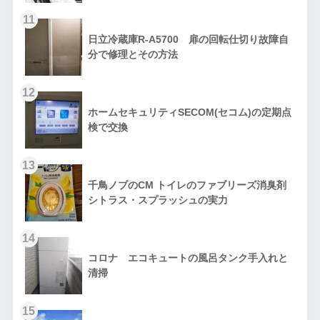
11
日立冷蔵庫R-A5700 扉の回転仕切り故障自
分で修理とその方法
12
ホームセキュリティSECOM(セコム)の定期点
検で交換
13
千鳥ノブのCM トイレのファブリーズ消臭剤
シトラス・スプラッシュの実力
14
コロナ エコキュートの風呂タンク手入れと
清掃
15