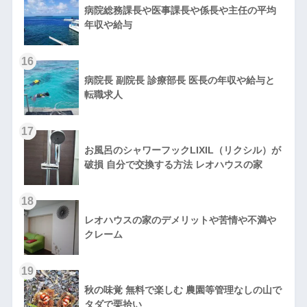
病院総務課長や医事課長や係長や主任の平均
年収や給与
16
病院長 副院長 診療部長 医長の年収や給与と
転職求人
17
お風呂のシャワーフックLIXIL（リクシル）が
破損 自分で交換する方法 レオハウスの家
18
レオハウスの家のデメリットや苦情や不満や
クレーム
19
秋の味覚 無料で楽しむ 農園等管理なしの山で
タダで栗拾い